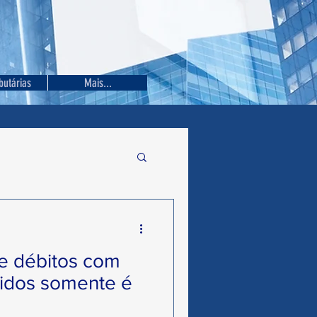
butárias
Mais...
overno Federal
 débitos com
ados
Senado Federal
cidos somente é