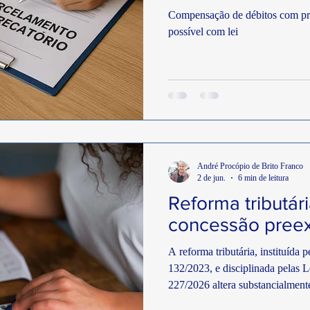
TF
Economia
STF
Receita Federal
Investimento
Compensação de débitos com pre
possível com lei
tiça
Economia
Abastecimento
Governo DF
Vice
André Procópio de Brito Franco
2 de jun.
6 min de leitura
Reforma tributár
concessão preex
A reforma tributária, instituída
132/2023, e disciplinada pelas
227/2026 altera substancialmente
consumo. Em síntese, substitui t