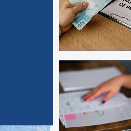
Brasil
Senado Federal
S
Saude
Contribuintes
Jus