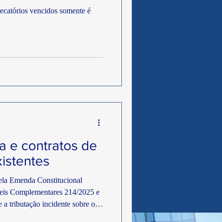
s
CNDL/SPC
catórios vencidos somente é
-Governadoria
ia e contratos de
istentes
 pela Emenda Constitucional
 Leis Complementares 214/2025 e
 a tributação incidente sobre o
rês impostos (IPI, ICMS e IPI) e