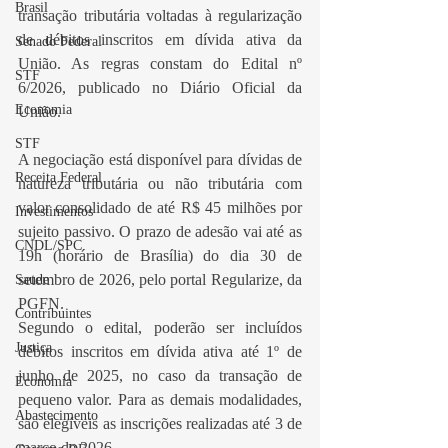
Brasil
transação tributária voltadas à regularização 
de débitos inscritos em dívida ativa da 
Senado Federal
União. As regras constam do Edital nº 
STF
6/2026, publicado no Diário Oficial da 
Economia
União.
STF
A negociação está disponível para dívidas de 
Receita Federal
natureza tributária ou não tributária com 
valor consolidado de até R$ 45 milhões por 
Investimentos
sujeito passivo. O prazo de adesão vai até as 
CNDL/SPC
19h (horário de Brasília) do dia 30 de 
setembro de 2026, pelo portal Regularize, da 
Saude
PGFN.
Contribuintes
Segundo o edital, poderão ser incluídos 
Justiça
débitos inscritos em dívida ativa até 1º de 
junho de 2025, no caso da transação de 
Economia
pequeno valor. Para as demais modalidades, 
Abastecimento
são elegíveis as inscrições realizadas até 3 de 
março de 2026.