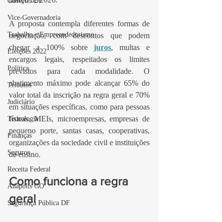
Governo DF
Vice-Governadoria
A proposta contempla diferentes formas de 
Trabalho e Empreendedorismo
negociação, com descontos que podem 
chegar a 100% sobre 
juros
, multas e 
Eleições 2022
encargos legais, respeitados os limites 
Política
previstos para cada modalidade. O 
abatimento máximo pode alcançar 65% do 
Tributos
valor total da inscrição na regra geral e 70% 
Judiciário
em situações específicas, como para pessoas 
físicas, MEIs, microempresas, empresas de 
Tecnologia
pequeno porte, santas casas, cooperativas, 
Finanças
organizações da sociedade civil e instituições 
Seguros
de ensino.
Receita Federal
Como funciona a regra 
Anápolis GO
geral
Segurança Pública DF