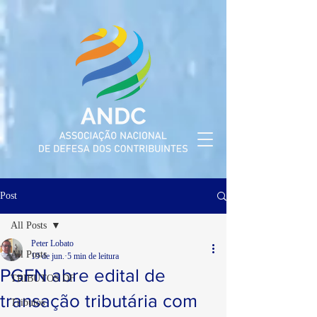
Post
All Posts
Peter Lobato
All Posts
19 de jun.
5 min de leitura
PGFN abre edital de
TRIBUTOS DF
transação tributária com
Tributos