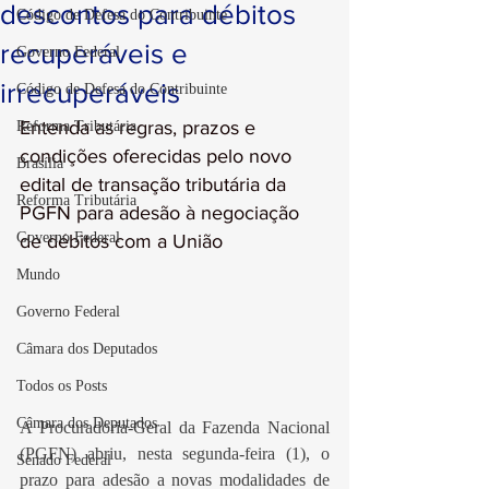
descontos para débitos
Código de Defesa do Contribuinte
recuperáveis e
Governo Federal
irrecuperáveis
Código de Defesa do Contribuinte
Entenda as regras, prazos e 
Reforma Tributária
condições oferecidas pelo novo 
Brasília
edital de transação tributária da 
Reforma Tributária
PGFN para adesão à negociação 
Governo Federal
de débitos com a União
Mundo
Governo Federal
Câmara dos Deputados
Todos os Posts
Câmara dos Deputados
A Procuradoria-Geral da Fazenda Nacional 
(PGFN) abriu, nesta segunda-feira (1), o 
Senado Federal
prazo para adesão a novas modalidades de 