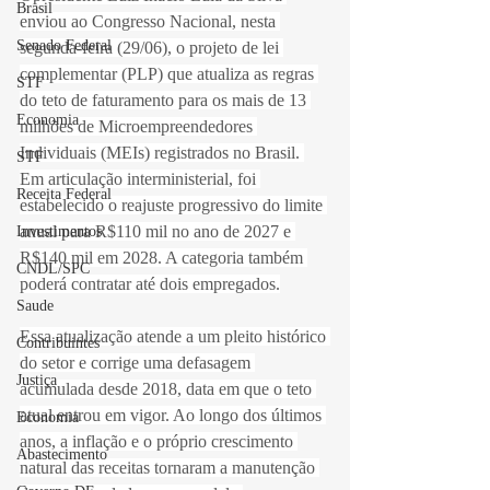
Brasil
enviou ao Congresso Nacional, nesta 
Senado Federal
segunda-feira (29/06), o projeto de lei 
complementar (PLP) que atualiza as regras 
STF
do teto de faturamento para os mais de 13 
Economia
milhões de Microempreendedores 
Individuais (MEIs) registrados no Brasil. 
STF
Em articulação interministerial, foi 
Receita Federal
estabelecido o reajuste progressivo do limite 
anual para R$110 mil no ano de 2027 e 
Investimentos
R$140 mil em 2028. A categoria também 
CNDL/SPC
poderá contratar até dois empregados.
Saude
Essa atualização atende a um pleito histórico 
Contribuintes
do setor e corrige uma defasagem 
Justiça
acumulada desde 2018, data em que o teto 
atual entrou em vigor. Ao longo dos últimos 
Economia
anos, a inflação e o próprio crescimento 
Abastecimento
natural das receitas tornaram a manutenção 