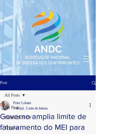
Post
All Posts
Peter Lobato
All Posts
1 de jul.
2 min de leitura
Governo amplia limite de
TRIBUTOS DF
faturamento do MEI para
Tributos