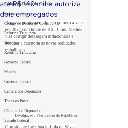
até R$ 140 mil e autoriza
Código de Defesa do Contribuinte
dois empregados
Governo Federal
Reajuste progressivo do teto começa a valer 
Código de Defesa do Contribuinte
em 2027 com limite de R$110 mil. Medida 
Reforma Tributária
visa corrigir defasagem inflacionária e 
Brasília
adequar a categoria às novas realidades 
trabalhistas
Reforma Tributária
Governo Federal
Mundo
Governo Federal
Câmara dos Deputados
Todos os Posts
Câmara dos Deputados
Divulgação / Presidência da República
Senado Federal
Opresidente Luiz Inácio Lula da Silva 