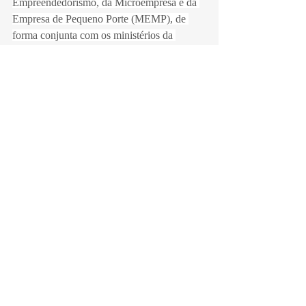
Empreendedorismo, da Microempresa e da 
Empresa de Pequeno Porte (MEMP), de 
forma conjunta com os ministérios da 
Fazenda, do Planejamento e Orçamento, e 
da Gestão e da Inovação em Serviços 
Públicos (MGI).
gov.br
Tributos
Governo Federal
Reforma Tributária
Posts recentes
Ver tudo