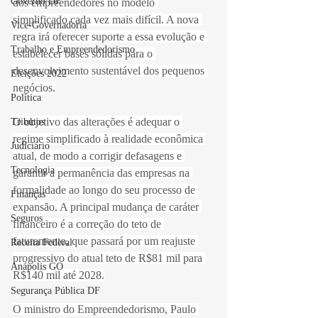
Governo DF
dos empreendedores no modelo 
simplificado cada vez mais difícil. A nova 
Vice-Governadoria
regra irá oferecer suporte a essa evolução e 
Trabalho e Empreendedorismo
estabelecer bases sólidas para o 
desenvolvimento sustentável dos pequenos 
Eleições 2022
negócios.
Política
O objetivo das alterações é adequar o 
Tributos
regime simplificado à realidade econômica 
Judiciário
atual, de modo a corrigir defasagens e 
Tecnologia
garantir a permanência das empresas na 
formalidade ao longo do seu processo de 
Finanças
expansão. A principal mudança de caráter 
Seguros
financeiro é a correção do teto de 
faturamento, que passará por um reajuste 
Receita Federal
progressivo do atual teto de R$81 mil para 
Anápolis GO
R$140 mil até 2028.
Segurança Pública DF
O ministro do Empreendedorismo, Paulo 