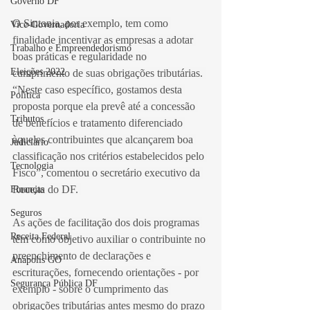
Governo DF
O Sintonia, por exemplo, tem como 
Vice-Governadoria
finalidade incentivar as empresas a adotar 
Trabalho e Empreendedorismo
boas práticas e regularidade no 
Eleições 2022
cumprimento de suas obrigações tributárias. 
“Neste caso específico, gostamos desta 
Política
proposta porque ela prevê até a concessão 
Tributos
de benefícios e tratamento diferenciado 
àqueles contribuintes que alcançarem boa 
Judiciário
classificação nos critérios estabelecidos pelo 
Tecnologia
Fisco”, comentou o secretário executivo da 
Receita do DF. 
Finanças
Seguros
As ações de facilitação dos dois programas 
Receita Federal
têm como objetivo auxiliar o contribuinte no 
preenchimento de declarações e 
Anápolis GO
escriturações, fornecendo orientações - por 
Segurança Pública DF
exemplo - sobre o cumprimento das 
obrigações tributárias antes mesmo do prazo 