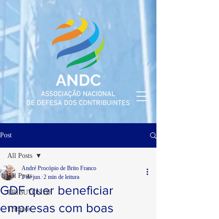
Post
All Posts
André Procópio de Brito Franco
All Posts
2 de jun.
2 min de leitura
GDF quer beneficiar
TRIBUTOS DF
empresas com boas
Tributos