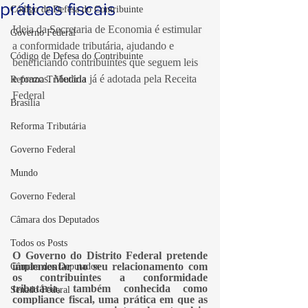
práticas fiscais
Código de Defesa do Contribuinte
Ideia da Secretaria de Economia é estimular 
Governo Federal
a conformidade tributária, ajudando e 
Código de Defesa do Contribuinte
beneficiando contribuintes que seguem leis 
e prazos. Medida já é adotada pela Receita 
Reforma Tributária
Federal
Brasília
Reforma Tributária
Governo Federal
Mundo
Governo Federal
Câmara dos Deputados
Todos os Posts
O Governo do Distrito Federal pretende 
implementar no seu relacionamento com 
Câmara dos Deputados
os contribuintes a conformidade 
tributária, também conhecida como 
Senado Federal
compliance fiscal, uma prática em que as 