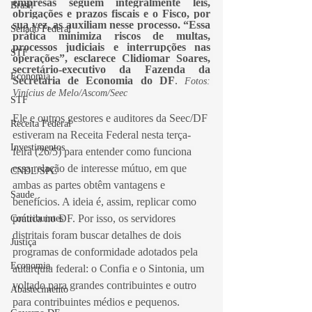
empresas seguem integralmente leis, 
Brasil
obrigações e prazos fiscais e o Fisco, por 
sua vez, as auxiliam nesse processo. “Essa 
Senado Federal
prática minimiza riscos de multas, 
processos judiciais e interrupções nas 
STF
operações”, esclarece Clidiomar Soares, 
secretário-executivo da Fazenda da 
Economia
Secretaria de Economia do DF
. 
Fotos: 
Vinícius de Melo/Ascom/Seec 
STF
Ele e outros gestores e auditores da Seec/DF 
Receita Federal
estiveram na Receita Federal nesta terça-
Investimentos
feira (26/5) para entender como funciona 
essa relação de interesse mútuo, em que 
CNDL/SPC
ambas as partes obtêm vantagens e 
Saude
benefícios. A ideia é, assim, replicar como 
prática no DF. Por isso, os servidores 
Contribuintes
distritais foram buscar detalhes de dois 
Justiça
programas de conformidade adotados pela 
Economia
autarquia federal: o Confia e o Sintonia, um 
voltado para grandes contribuintes e outro 
Abastecimento
para contribuintes médios e pequenos. 