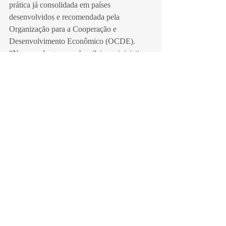
prática já consolidada em países 
desenvolvidos e recomendada pela 
Organização para a Cooperação e 
Desenvolvimento Econômico (OCDE). 
“No caso do governo brasileiro, a iniciativa 
da Receita Federal já está sendo adotada em 
vários países da América Latina, como 
Costa Rica, Panamá e Peru”, comentou a 
auditora fiscal e coordenadora do Confia, 
Virgínia Valladares.
Secretaria de Estado de Economia
Posts recentes
Ver tudo