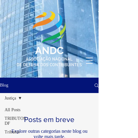
Blog
Justiça
All Posts
Posts em breve
TRIBUTOS
DF
Explore outras categorias neste blog ou
Tributos
volte mais tarde.